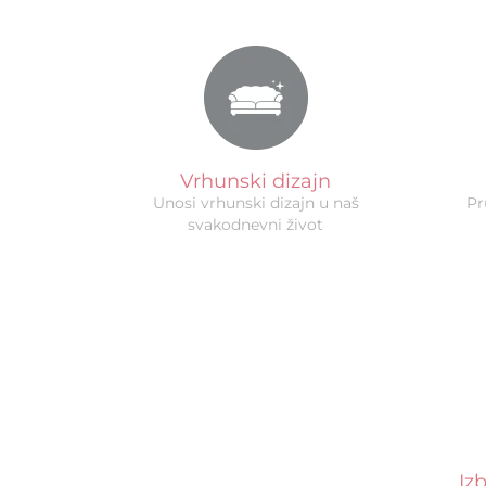
Vrhunski dizajn
Unosi vrhunski dizajn u naš
Pr
svakodnevni život
Iz