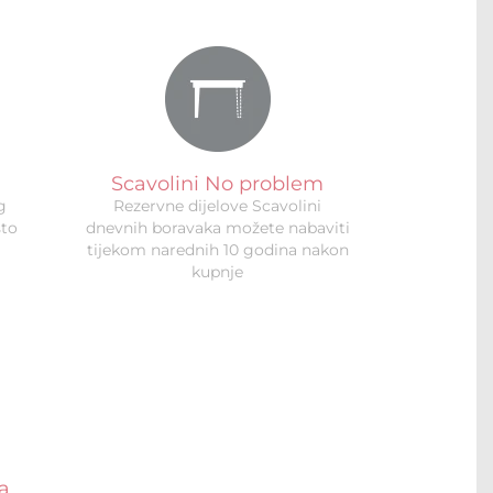
Scavolini No problem
g
Rezervne dijelove Scavolini
što
dnevnih boravaka možete nabaviti
tijekom narednih 10 godina nakon
kupnje
la