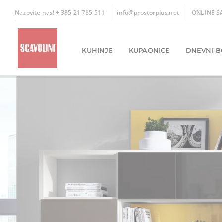
Skip
Nazovite nas! + 385 21 785 511
info@prostorplus.net
ONLINE S
to
content
KUHINJE
KUPAONICE
DNEVNI B