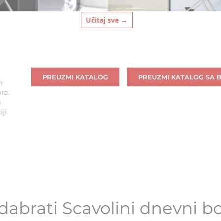
Učitaj sve →
PREUZMI KATALOG
PREUZMI KATALOG SA 
h
ra.
m
ji
dabrati Scavolini dnevni b