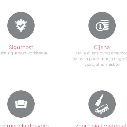
Sigurnost
Cijena
uža sigurnost korištenja
Jer je cijena ovog dnevno
boravka puno manja nego 
vjerojatno mislite
bor modela dnevnih
Izbor boja i materija