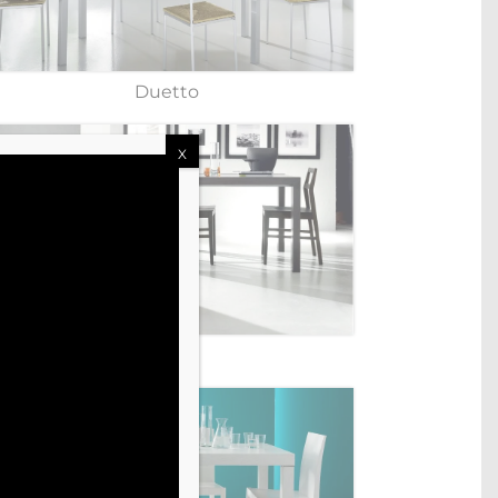
Duetto
X
Flair