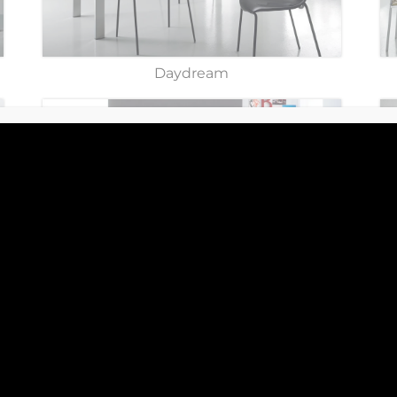
Daydream
Enjoy