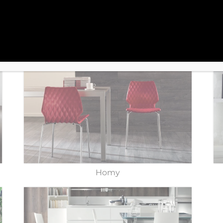
Flex
Homy