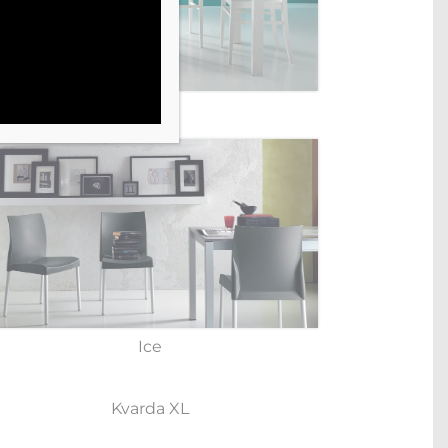
Glam
Ice
Kvarda XL