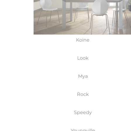
Koine
Look
Mya
Rock
Speedy
Youngville