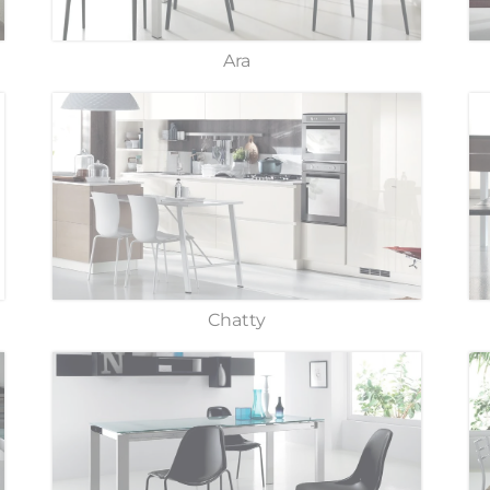
Ara
Chatty