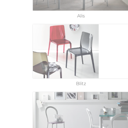
Alis
Blitz