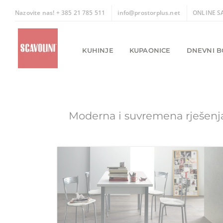
Skip
Nazovite nas! + 385 21 785 511
info@prostorplus.net
ONLINE S
to
content
KUHINJE
KUPAONICE
DNEVNI B
Moderna i suvremena rješenja