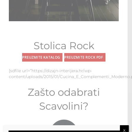
STOLOVI I STOLICE
MULTI-FUNKCIONALNI MODULI
WALK-IN ORMARI
Stolica Rock
KONTAKT
PREUZMITE KATALOG
PREUZMITE ROCK PDF
[sdfile url=”https://dizajn-interijera.hr/wp-
content/uploads/2015/01/Cucina_E_Complementi_Moderno.p
Zašto odabrati
Scavolini?
X