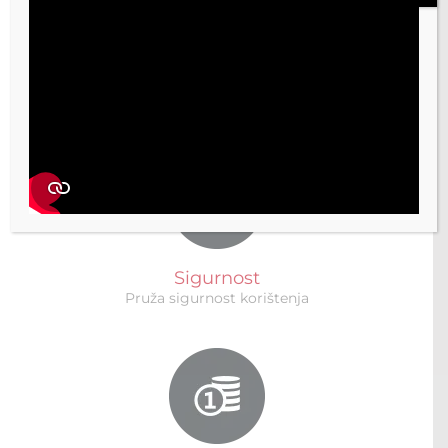
Vrhunski dizajn
Unosi vrhunski dizajn u naš svakodnevni život
Sigurnost
Pruža sigurnost korištenja