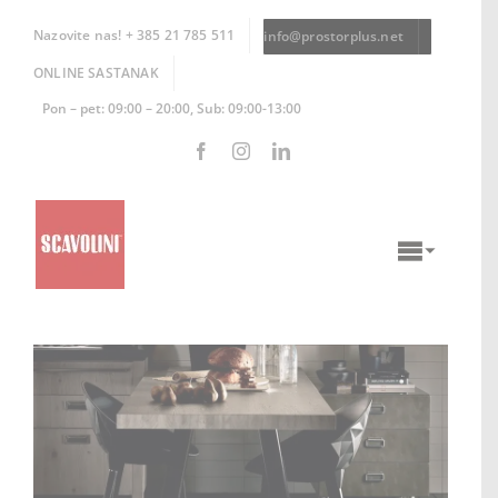
Skip
to
Nazovite nas! + 385 21 785 511
info@prostorplus.net
content
ONLINE SASTANAK
Pon – pet: 09:00 – 20:00, Sub: 09:00-13:00
Toggle
Naviga
KUHINJE
KUPAONICE
DNEVNI BORAVCI