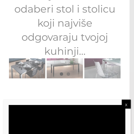
odaberi stol i stolicu
koji najviše
odgovaraju tvojoj
kuhinji…
X
Zašto odabrati
Scavolini kuhinju?