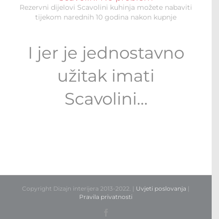
Rezervni dijelovi Scavolini kuhinja možete nabaviti
tijekom narednih 10 godina nakon kupnje
I jer je jednostavno
užitak imati
Scavolini…
Copyright Dizajn interijera 2013-2022. |
Uvjeti poslovanja
|
Pravila privatnosti
Facebook