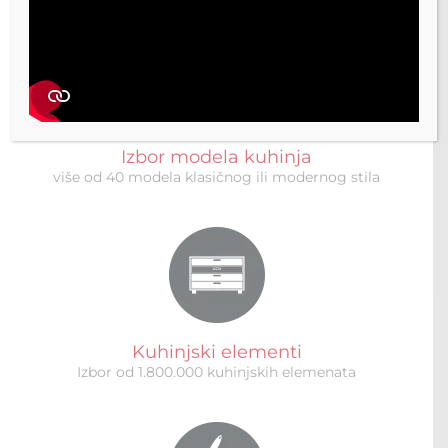
Izbor modela kuhinja
više od 40 modela klasičnog ili modernog stila
Kuhinjski elementi
Izbor od 1.800.000 kuhinjskih elemenata