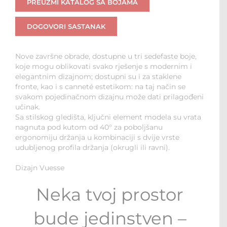
PREUZMI KATALOG SA BOJAMA
DOGOVORI SASTANAK
Nove završne obrade, dostupne u tri sedefaste boje,
koje mogu oblikovati svako rješenje s modernim i
elegantnim dizajnom; dostupni su i za staklene
fronte, kao i s canneté estetikom: na taj način se
svakom pojedinačnom dizajnu može dati prilagođeni
učinak.
Sa stilskog gledišta, ključni element modela su vrata
nagnuta pod kutom od 40° za poboljšanu
ergonomiju držanja u kombinaciji s dvije vrste
udubljenog profila držanja (okrugli ili ravni).
Dizajn Vuesse
Neka tvoj prostor
bude jedinstven –