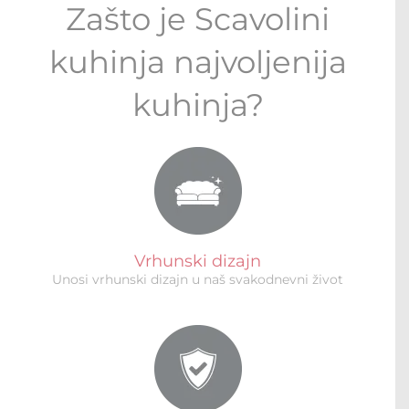
Zašto je Scavolini
kuhinja najvoljenija
kuhinja?
Vrhunski dizajn
Unosi vrhunski dizajn u naš svakodnevni život