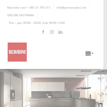
Skip
to
Nazovite nas! + 385 21 785 511
info@prostorplus.net
content
ONLINE SASTANAK
Pon – pet: 09:00 – 20:00, Sub: 09:00-13:00
Toggle
Naviga
KUHINJE
KUPAONICE
DNEVNI BORAVCI