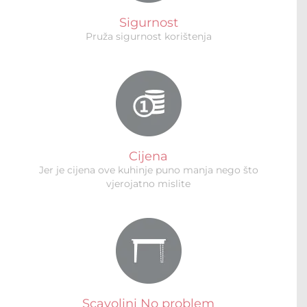
Sigurnost
Pruža sigurnost korištenja
Cijena
Jer je cijena ove kuhinje puno manja nego što
vjerojatno mislite
Scavolini No problem