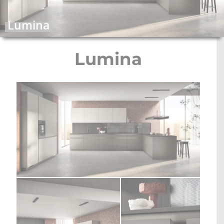
STOLOVI I STOLICE
Lumina
MULTI-FUNKCIONALNI MODULI
Lumina
WALK-IN ORMARI
KONTAKT