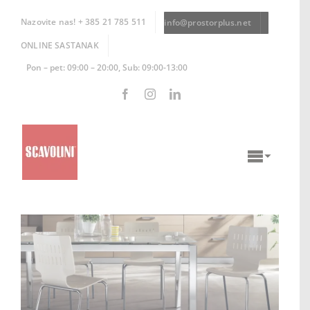
Skip
to
Nazovite nas! + 385 21 785 511
info@prostorplus.net
content
ONLINE SASTANAK
Pon – pet: 09:00 – 20:00, Sub: 09:00-13:00
Toggle
Naviga
KUHINJE
KUPAONICE
DNEVNI BORAVCI