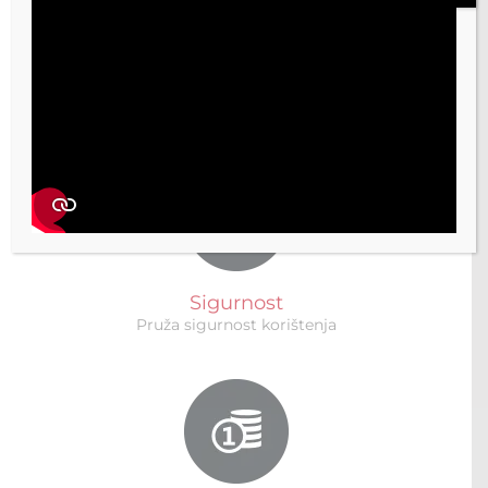
Vrhunski dizajn
Unosi vrhunski dizajn u naš svakodnevni život
Sigurnost
Pruža sigurnost korištenja