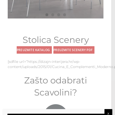
STOLOVI I STOLICE
MULTI-FUNKCIONALNI MODULI
WALK-IN ORMARI
Stolica Scenery
KONTAKT
PREUZMITE KATALOG
PREUZMITE SCENERY PDF
[sdfile url=”https://dizajn-interijera.hr/wp-
content/uploads/2015/01/Cucina_E_Complementi_Moderno.p
Zašto odabrati
Scavolini?
X