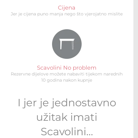
Cijena
Jer je cijena puno manja nego što vjerojatno mislite
Scavolini No problem
Rezervne dijelove možete nabaviti tijekom narednih
10 godina nakon kupnje
I jer je jednostavno
užitak imati
Scavolini…