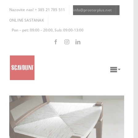
Skip
to
Nazovite nas! + 385 21 785 511
info@prostorplus.net
content
ONLINE SASTANAK
Pon – pet: 09:00 – 20:00, Sub: 09:00-13:00
Toggle
Naviga
KUHINJE
KUPAONICE
DNEVNI BORAVCI