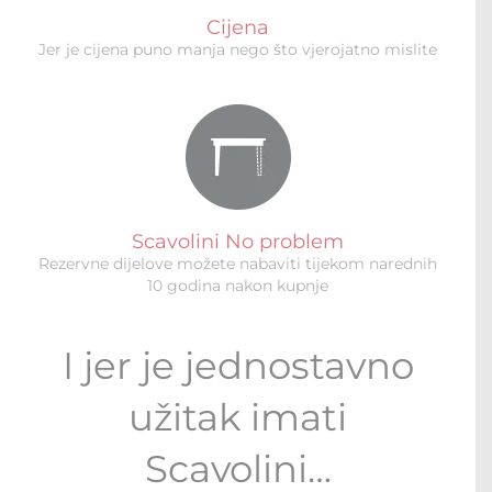
Cijena
Jer je cijena puno manja nego što vjerojatno mislite
Scavolini No problem
Rezervne dijelove možete nabaviti tijekom narednih
10 godina nakon kupnje
I jer je jednostavno
užitak imati
Scavolini…