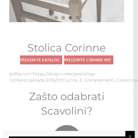
STOLOVI I STOLICE
MULTI-FUNKCIONALNI MODULI
WALK-IN ORMARI
Stolica Corinne
KONTAKT
PREUZMITE KATALOG
PREUZMITE CORINNE PDF
[sdfile url=”https://dizajn-interijera.hr/wp-
content/uploads/2015/01/Cucina_E_Complementi_Classico.p
Zašto odabrati
Scavolini?
X