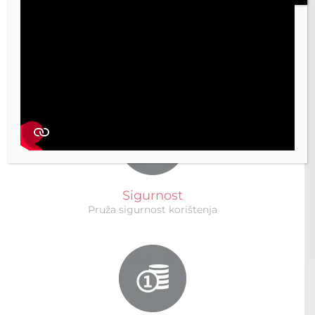
Vrhunski dizajn
Unosi vrhunski dizajn u naš svakodnevni život
Sigurnost
Pruža sigurnost korištenja