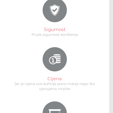
Sigurnost
Pruža sigurnost korištenja
Cijena
Jer je cijena ove kuhinje puno manja nego što
vjerojatno mislite