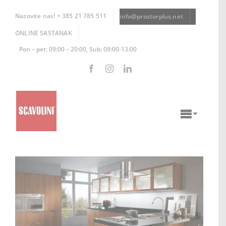
Skip
to
Nazovite nas! + 385 21 785 511
info@prostorplus.net
content
ONLINE SASTANAK
Pon – pet: 09:00 – 20:00, Sub: 09:00-13:00
Toggle
Naviga
KUHINJE
KUPAONICE
DNEVNI BORAVCI