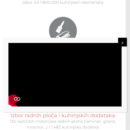
Izbor od 1.800.000 kuhinjskih elemenata
X
Izbor boja i materijala
350 vrsta različitih obrada materijala i više od 1.000
boja
Izbor radnih ploča i kuhinjskih dodataka
130 različitih materijala radnih ploha (laminat, granit,
mramor…) I 1.482 kuhinjska dodatka