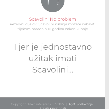
Scavolini No problem
Rezervni dijelovi Scavolini kuhinja možete nabaviti
tijekom narednih 10 godina nakon kupnje
I jer je jednostavno
užitak imati
Scavolini…
Copyright Dizajn interijera 2013-2022. |
Uvjeti poslovanja
|
Pravila privatnosti