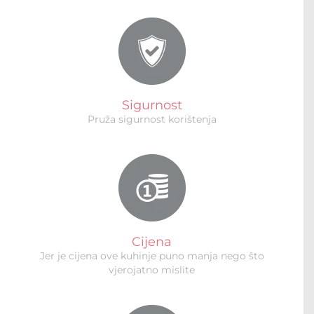
Sigurnost
Pruža sigurnost korištenja
Cijena
Jer je cijena ove kuhinje puno manja nego što
vjerojatno mislite