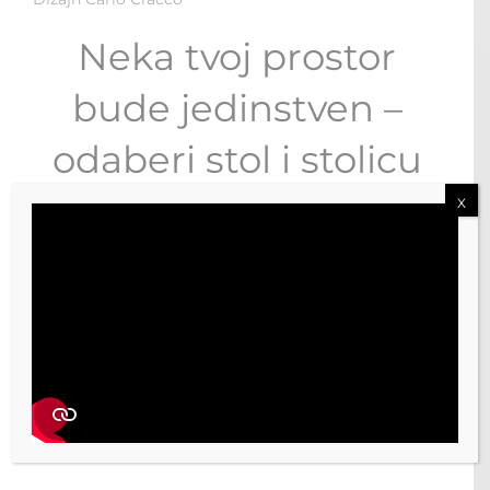
Neka tvoj prostor
bude jedinstven –
odaberi stol i stolicu
koji najviše
X
odgovaraju tvojoj
kuhinji…