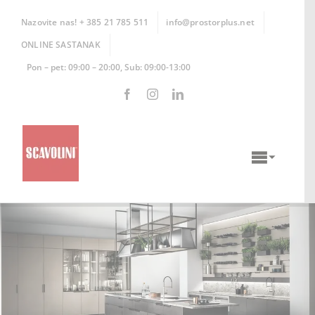
Skip
to
Nazovite nas! + 385 21 785 511
info@prostorplus.net
content
ONLINE SASTANAK
Pon – pet: 09:00 – 20:00, Sub: 09:00-13:00
Toggle
Naviga
KUHINJE
KUPAONICE
DNEVNI BORAVCI