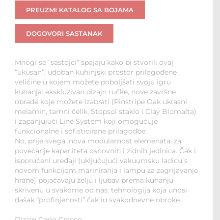
PREUZMI KATALOG SA BOJAMA
DOGOVORI SASTANAK
Mnogi se “sastojci” spajaju kako bi stvorili ovaj
“ukusan”, udoban kuhinjski prostor prilagođene
veličine u kojem možete poboljšati svoju igru
kuhanja: ekskluzivan dizajn ručke, nove završne
obrade koje možete izabrati (Pinstripe Oak ukrasni
melamin, tamni čelik, Stopsol staklo i Clay Biomalta)
i zapanjujući Line System koji omogućuje
funkcionalne i sofisticirane prilagodbe.
No, prije svega, nova modularnost elemenata, za
povećanje kapaciteta osnovnih i zidnih jedinica. Čak i
isporučeni uređaji (uključujući vakuumsku ladicu s
novom funkcijom mariniranja i lampu za zagrijavanje
hrane) pojačavaju želju i ljubav prema kuhanju
skrivenu u svakome od nas: tehnologija koja unosi
dašak “profinjenosti” čak iu svakodnevne obroke.
Dizajn Carlo Cracco