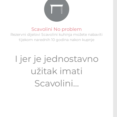
Scavolini No problem
Rezervni dijelovi Scavolini kuhinja možete nabaviti
tijekom narednih 10 godina nakon kupnje
I jer je jednostavno
užitak imati
Scavolini…