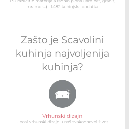
130 različitih materijala radnih ploha (laminat, granit,
mramor…) I 1.482 kuhinjska dodatka
Zašto je Scavolini
kuhinja najvoljenija
kuhinja?
Vrhunski dizajn
Unosi vrhunski dizajn u naš svakodnevni život