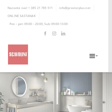
Skip
to
Nazovite nas! + 385 21 785 511
info@prostorplus.net
content
ONLINE SASTANAK
Pon – pet: 09:00 – 20:00, Sub: 09:00-13:00
Toggle
Naviga
KUHINJE
KUPAONICE
DNEVNI BORAVCI