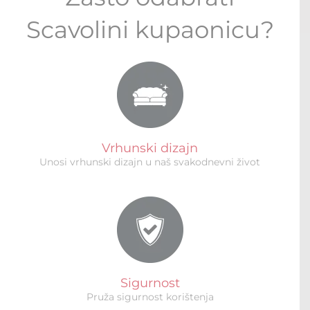
Scavolini kupaonicu?
Vrhunski dizajn
Unosi vrhunski dizajn u naš svakodnevni život
Sigurnost
Pruža sigurnost korištenja