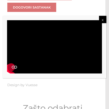
DOGOVORI SASTANAK
X
The distinguishing feature of Tratto is the door with
the handle profile that provides a grip affording
maximum comfort. The extensive modularity and
the dedicated line of accessories – which includes
shelves and accessories in Brass, Bronze and Steel
finish with an exclusive design – complete the
collection, to ensure maximum stylistic consistency
and the perfect match with all the bathroom
accessories including taps, lights and mirrors.
The handle profile can be ordered to match the
lacquered doors and in Silver, White, Bronze and
Brass finish.
Design by Vuesse
Zašto odabrati