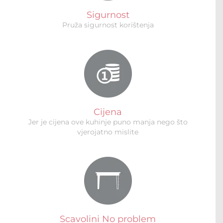
Sigurnost
Pruža sigurnost korištenja
Cijena
Jer je cijena ove kuhinje puno manja nego što
vjerojatno mislite
Scavolini No problem