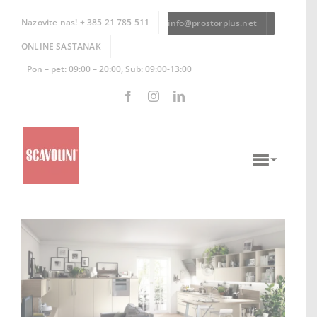
Skip
to
Nazovite nas! + 385 21 785 511
info@prostorplus.net
content
ONLINE SASTANAK
Pon – pet: 09:00 – 20:00, Sub: 09:00-13:00
Toggle
Naviga
KUHINJE
KUPAONICE
DNEVNI BORAVCI