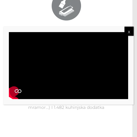
Izbor boja i materijala
X
350 vrsta različitih obrada materijala i više od 1.000
boja
Izbor radnih ploča i kuhinjskih dodataka
130 različitih materijala radnih ploha (laminat, granit,
mramor…) I 1.482 kuhinjska dodatka