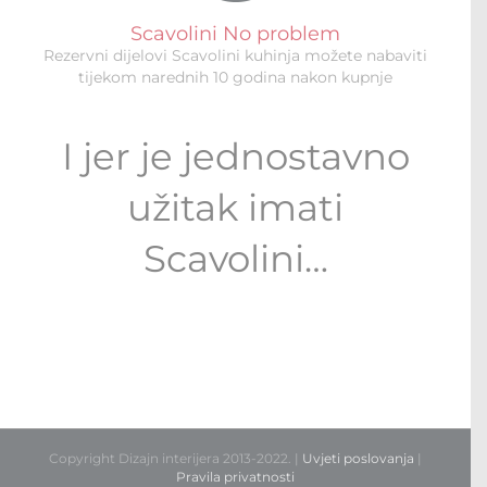
Scavolini No problem
Rezervni dijelovi Scavolini kuhinja možete nabaviti
tijekom narednih 10 godina nakon kupnje
I jer je jednostavno
užitak imati
Scavolini…
Copyright Dizajn interijera 2013-2022. |
Uvjeti poslovanja
|
Pravila privatnosti