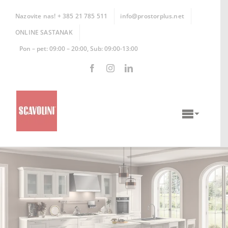
Skip
to
Nazovite nas! + 385 21 785 511
info@prostorplus.net
content
ONLINE SASTANAK
Pon – pet: 09:00 – 20:00, Sub: 09:00-13:00
Toggle
Naviga
KUHINJE
KUPAONICE
DNEVNI BORAVCI