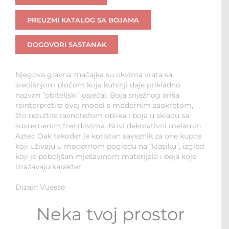
PREUZMI KATALOG SA BOJAMA
DOGOVORI SASTANAK
Njegova glavna značajka su okvirna vrata sa
središnjom pločom koja kuhinji daje prikladno
nazvan “obiteljski” osjećaj. Boja snježnog ariša
reinterpretira ovaj model s modernim zaokretom,
što rezultira ravnotežom oblika i boja u skladu sa
suvremenim trendovima. Novi dekorativni melamin
Aztec Oak također je koristan saveznik za one kupce
koji uživaju u modernom pogledu na “klasiku”, izgled
koji je poboljšan mješavinom materijala i boja koje
izražavaju karakter.
Dizajn Vuesse
Neka tvoj prostor