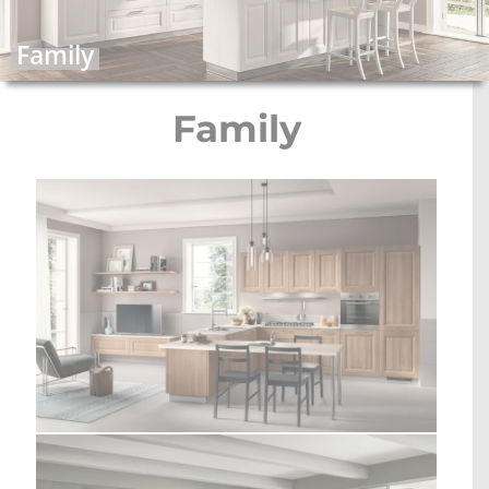
STOLOVI I STOLICE
Family
MULTI-FUNKCIONALNI MODULI
Family
WALK-IN ORMARI
KONTAKT