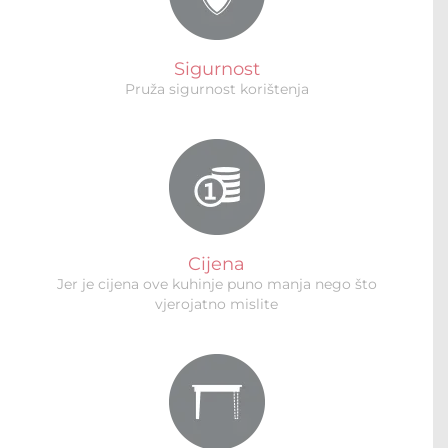
Sigurnost
Pruža sigurnost korištenja
Cijena
Jer je cijena ove kuhinje puno manja nego što
vjerojatno mislite