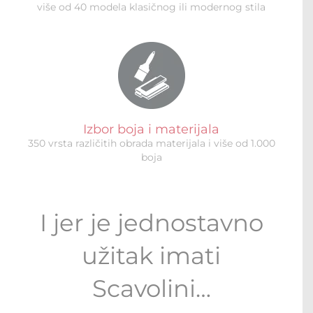
više od 40 modela klasičnog ili modernog stila
Izbor boja i materijala
350 vrsta različitih obrada materijala i više od 1.000
boja
I jer je jednostavno
užitak imati
Scavolini…