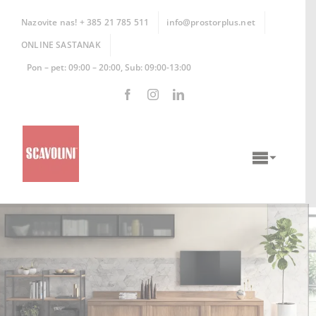
Skip
to
Nazovite nas! + 385 21 785 511
info@prostorplus.net
content
ONLINE SASTANAK
Pon – pet: 09:00 – 20:00, Sub: 09:00-13:00
Toggle
Naviga
KUHINJE
KUPAONICE
DNEVNI BORAVCI