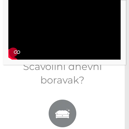
PREUZMI KATALOG SA BOJAMA
DOGOVORI SASTANAK
Zašto odabrati
Scavolini dnevni
boravak?