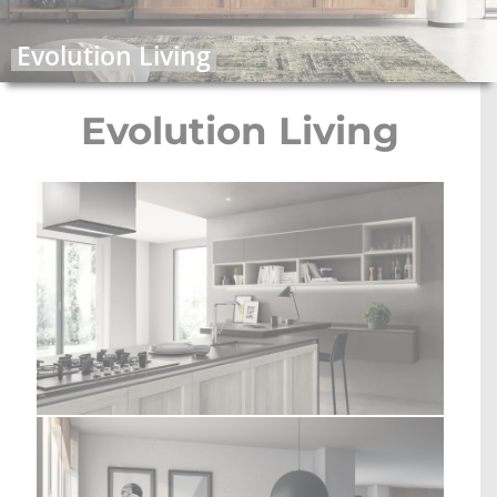
STOLOVI I STOLICE
Evolution Living
MULTI-FUNKCIONALNI MODULI
Evolution Living
WALK-IN ORMARI
KONTAKT