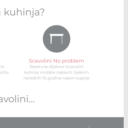
a kuhinja?
Scavolini No problem
uno
Rezervne dijelove Scavolini
slite
kuhinja možete nabaviti tijekom
narednih 10 godina nakon kupnje
avolini…
Facebook