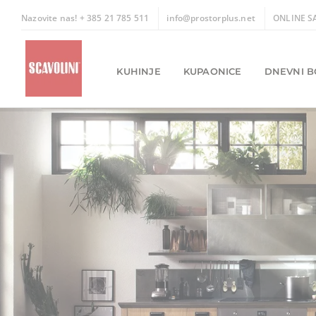
Skip
Nazovite nas! + 385 21 785 511
info@prostorplus.net
ONLINE S
to
content
KUHINJE
KUPAONICE
DNEVNI B