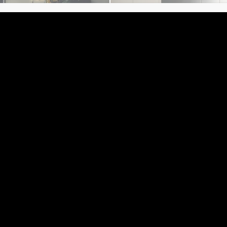
Učitaj sve →
 dizajn, neviđene kombinacije, savršena sin
PREUZMI KATALOG
PREUZMI KATALOG SA 