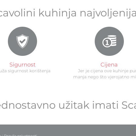
cavolini kuhinja najvoljenij
Sigurnost
Cijena
uža sigurnost korištenja
Jer je cijena ove kuhinje p
manja nego što vjerojatno mi
 jednostavno užitak imati Sc
a
|
Pravila privatnosti