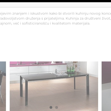
nijevim znanjem i iskustvom kako bi stvorili kuhinju novog konce
dovoljstvom druženja s prijateljima. Kuhinja za društveni život, pr
jnom, već i sofisticiranošću i kvalitetom materijala.