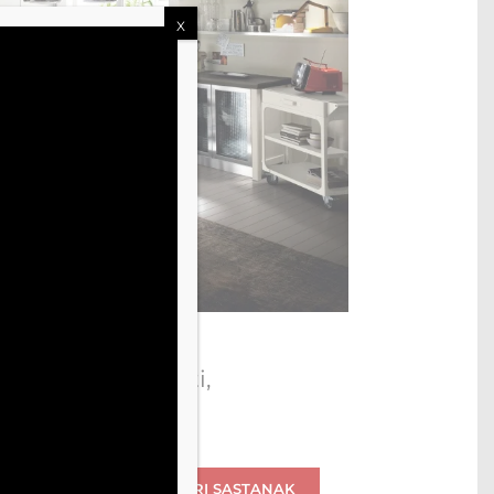
X
teza originalnosti,
BOJAMA
DOGOVORI SASTANAK