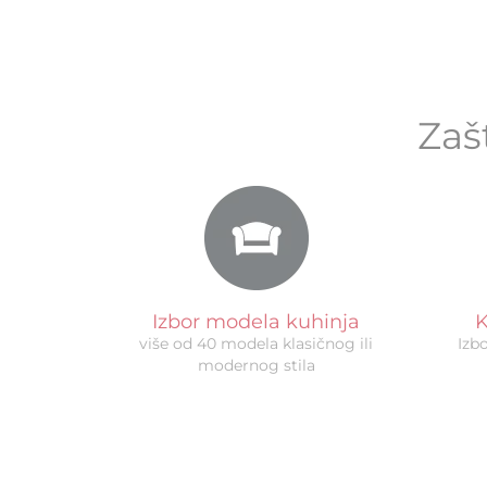
Zaš
Izbor modela kuhinja
K
više od 40 modela klasičnog ili
Izb
modernog stila