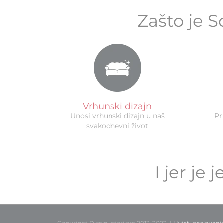
Zašto je S
Vrhunski dizajn
Unosi vrhunski dizajn u naš
Pr
svakodnevni život
I jer je
Copyright Dizajn interijera 2013-2022. |
Uvjeti poslovanj