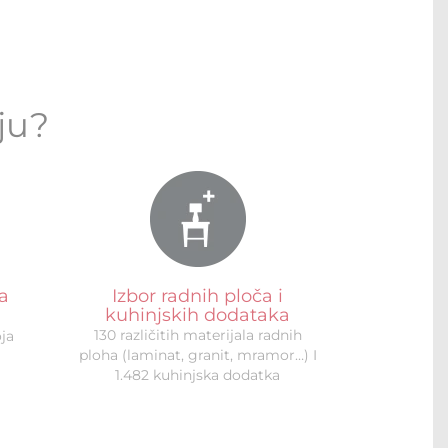
ju?
la
Izbor radnih ploča i
kuhinjskih dodataka
a
130 različitih materijala radnih
oja
ploha (laminat, granit, mramor…) I
1.482 kuhinjska dodatka