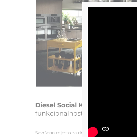
Diesel Social Kitchen.
Profinjen
funkcionalnosti i prilagodbe.
Savršeno mjesto za druženje i izražavanje svog