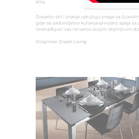
stila.
Dieselov stil i znanje udružuju snage sa Scavoli
gdje se zadovoljstvo kuhanja prirodno spaja sa za
iznenađujući vas ne samo svojim dojmljivim diza
Dizajnirao Diesel Living