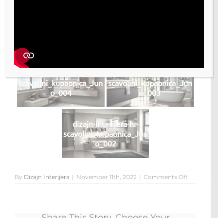
dizajn-interijera-hr-
dizajn-interijera-hr-
scavolini_kupaonica_Jun
scavolini_kupaonica_Jun
o_006
o_005
dizajn-interijera-hr-
dizajn-interijera-hr-
scavolini_kupaonica_Jun
scavolini_kupaonica_Jun
o_004
o_003
dizajn-interijera-hr-
scavolini_kupaonica_Jun
o_002
on
By
Dizajn Interijera
|
November 11th, 2022
|
Comments Off
kupaonica
Juno
Share This Story, Choose Your