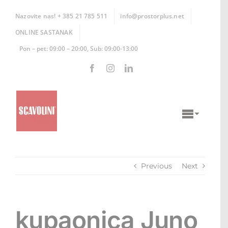
Skip
to
Nazovite nas! + 385 21 785 511
info@prostorplus.net
content
ONLINE SASTANAK
Pon – pet: 09:00 – 20:00, Sub: 09:00-13:00
Toggle
Naviga
KUHINJE
Previous
Next
KUPAONICE
DNEVNI BORAVCI
kupaonica Juno