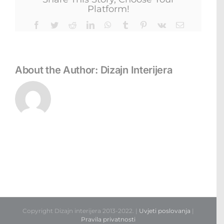
Platform!
Facebook
Twitter
Reddit
LinkedIn
WhatsApp
Tumblr
Pinterest
Vk
Email
About the Author:
Dizajn Interijera
Copyright Dizajn interijera 2013-2022. |
Uvjeti poslovanja
|
Pravila privatnosti