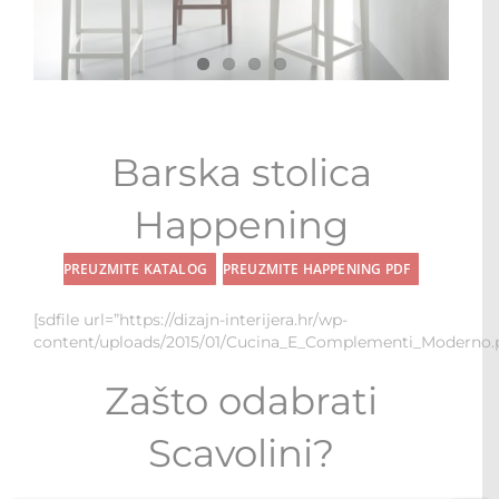
STOLOVI I STOLICE
MULTI-FUNKCIONALNI MODULI
WALK-IN ORMARI
Barska stolica
KONTAKT
Happening
PREUZMITE KATALOG
PREUZMITE HAPPENING PDF
[sdfile url=”https://dizajn-interijera.hr/wp-
content/uploads/2015/01/Cucina_E_Complementi_Moderno.p
Zašto odabrati
Scavolini?