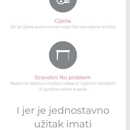
Cijena
Jer je cijena puno manja nego što vjerojatno mislite
Scavolini No problem
Rezervne dijelove možete nabaviti tijekom narednih
10 godina nakon kupnje
I jer je jednostavno
užitak imati