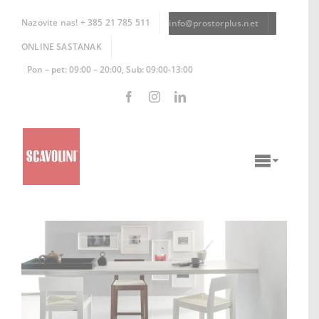
Skip
to
Nazovite nas! + 385 21 785 511
info@prostorplus.net
content
ONLINE SASTANAK
Pon – pet: 09:00 – 20:00, Sub: 09:00-13:00
Toggle
Naviga
KUHINJE
KUPAONICE
DNEVNI BORAVCI