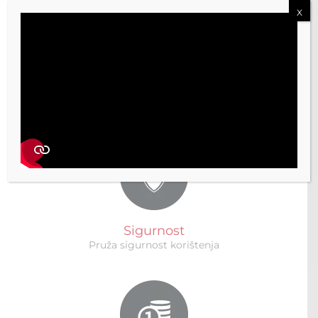
X
Vrhunski dizajn
Unosi vrhunski dizajn u naš svakodnevni život
Sigurnost
Pruža sigurnost korištenja